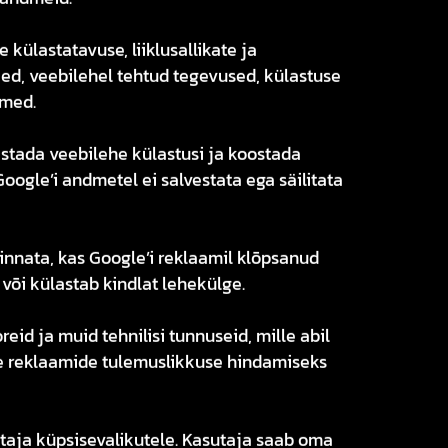
külastatavuse, liiklusallikate ja
ed, veebilehel tehtud tegevused, külastuse
dmed.
istada veebilehe külastusi ja koostada
ogle’i andmetel ei salvestata ega säilitata
innata, kas Google’i reklaamil klõpsanud
või külastab kindlat lehekülge.
id ja muid tehnilisi tunnuseid, mille abil
e reklaamide tulemuslikkuse hindamiseks
utaja küpsisevalikutele. Kasutaja saab oma