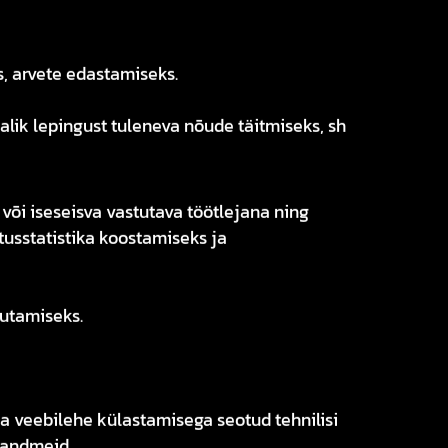
, arvete edastamiseks.
jalik lepingust tuleneva nõude täitmiseks, sh
õi iseseisva vastutava töötlejana ning
tusstatistika koostamiseks ja
sutamiseks.
 veebilehe külastamisega seotud tehnilisi
i andmeid.