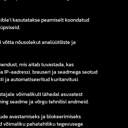
sible’i kasutatakse peamiselt koondatud
üpsiseid.
võtta nõusolekut analüütiliste ja
hendust, mis aitab tuvastada, kas
a IP-aadressi, brauseri ja seadmega seotud
 ja automatiseeritud kuritarvitusi.
utajale võimalikult lähedal asuvatest
ning seadme ja võrgu tehnilisi andmeid.
tude avastamiseks ja blokeerimiseks
ud võimaliku pahatahtliku tegevusega