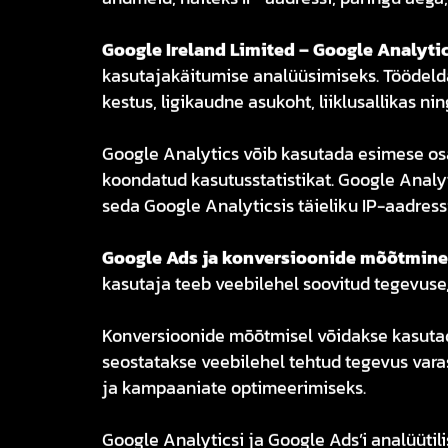
Google Ireland Limited – Google Analytic
kasutajakäitumise analüüsimiseks. Töödeld
kestus, ligikaudne asukoht, liiklusallikas 
Google Analytics võib kasutada esimese osap
koondatud kasutusstatistikat. Google Analyt
seda Google Analyticsis täieliku IP-aadress
Google Ads ja
konversioonide mõõtmine
kasutaja teeb veebilehel soovitud tegevuse
Konversioonide mõõtmisel võidakse kasutada 
seostatakse veebilehel tehtud tegevus va
ja kampaaniate optimeerimiseks.
Google Analyticsi ja Google Ads’i analüütil