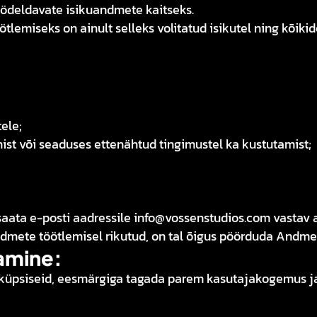
ödeldavate isikuandmete kaitseks.
emiseks on ainult selleks volitatud isikutel ning kõiki
ele;
st või seaduses ettenähtud tingimustel ka kustutamist;
aata e-posti aadressile info@vossenstudios.com vastav 
ndmete töötlemisel rikutud, on tal õigus pöörduda Andme
amine:
 küpsiseid, eesmärgiga tagada parem kasutajakogemus j