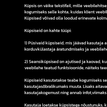
Küpsis on väike tekstifail, mille veebilehi
kogumiseks selle kohta, kuidas klient veebi
Küpsised võivad olla loodud erinevate kol
Küpsiseid on kahte tüüpi:
1) Püsivaid küpsiseid, mis jäävad kasutaja a
korduvkülastaja äratundmiseks ja veebilehe
2) Seansiküpsised on ajutised ja kaovad, k
veebilehe teatud funktsioonide, näiteks te
Küpsiseid kasutatakse teabe kogumiseks sell
kasutajasõbralikumaks muuta. Lisaks aitav
kasutajakogemust ning annab infot,viimaks
Kasutaja loetakse küpsistega nõustunuks, k