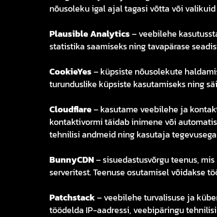
nõusoleku igal ajal tagasi võtta või valiku
Plausible Analytics
– veebilehe kasutussta
statistika saamiseks ning tavapärase seadist
CookieYes
– küpsiste nõusolekute haldamis
turunduslike küpsiste kasutamiseks ning säi
Cloudflare
– kasutame veebilehe ja kontakti
kontaktivormi täidab inimene või automatis
tehnilisi andmeid ning kasutaja tegevusega 
BunnyCDN
– sisuedastusvõrgu teenus, mis 
serveritest. Teenuse osutamisel võidakse tö
Patchstack
– veebilehe turvalisuse ja küb
töödelda IP-aadressi, veebipäringu tehnili