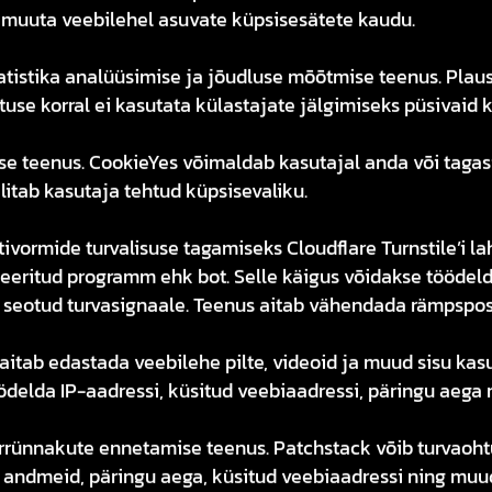
id muuta veebilehel asuvate küpsisesätete kaudu.
tistika analüüsimise ja jõudluse mõõtmise teenus. Plau
use korral ei kasutata külastajate jälgimiseks püsivaid k
e teenus. CookieYes võimaldab kasutajal anda või tagasi 
litab kasutaja tehtud küpsisevaliku.
vormide turvalisuse tagamiseks Cloudflare Turnstile’i la
eeritud programm ehk bot. Selle käigus võidakse töödeld
seotud turvasignaale. Teenus aitab vähendada rämpsposti
aitab edastada veebilehe pilte, videoid ja muud sisu kas
ödelda IP-aadressi, küsitud veebiaadressi, päringu aega 
errünnakute ennetamise teenus. Patchstack võib turvaoh
si andmeid, päringu aega, küsitud veebiaadressi ning mu