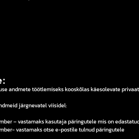
e:
use andmete töötlemiseks kooskõlas käesolevate privaat
dmeid järgnevatel viisidel:
number – vastamaks kasutaja päringutele mis on edastatud
umber- vastamaks otse e-postile tulnud päringutele