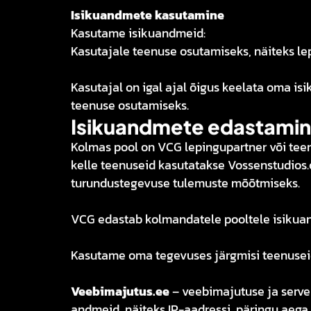
Isikuandmete kasutamine
Kasutame isikuandmeid:
Kasutajale teenuse osutamiseks, näiteks le
Kasutajal on igal ajal õigus keelata oma isi
teenuse osutamiseks.
Isikuandmete edastamin
Kolmas pool on VCG lepingupartner või teen
kelle teenuseid kasutatakse Vossenstudios.
turundustegevuse tulemuste mõõtmiseks.
VCG edastab kolmandatele pooltele isikuand
Kasutame oma tegevuses järgmisi teenuseid
Veebimajutus.ee
– veebimajutuse ja serve
andmeid, näiteks IP-aadressi, päringu aega,