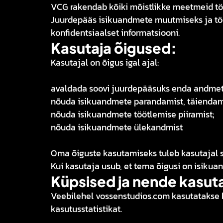
VCG rakendab kõiki mõistlikke meetmeid tö
Juurdepääs isikuandmete muutmiseks ja töötl
konfidentsiaalset informatsiooni.
Kasutaja õigused:
Kasutajal on õigus igal ajal:
avaldada soovi juurdepääsuks enda andmet
nõuda isikuandmete parandamist, täiendami
nõuda isikuandmete töötlemise piiramist;
nõuda isikuandmete ülekandmist
Oma õiguste kasutamiseks tuleb kasutajal s
Kui kasutaja usub, et tema õigusi on isikua
Küpsised ja nende kasut
Veebilehel vossenstudios.com kasutatakse
kasutusstatistikat.