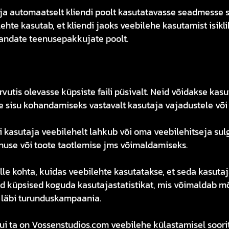
tseja automaatselt kliendi poolt kasutatavasse seadmesse 
lehte kasutab, et kliendi jaoks veebilehe kasutamist isi
mandate teenusepakkujate poolt.
rvutis olevasse küpsiste faili püsivalt. Neid võidakse ka
 sisu kohandamiseks vastavalt kasutaja vajadustele või 
ui kasutaja veebilehelt lahkub või oma veebilehitseja su
enuse või toote taotlemise jms võimaldamiseks.
e kohta, kuidas veebilehte kasutatakse, et seda kasutaj
ad küpsised koguda kasutajastatistikat, mis võimaldab m
 läbi turunduskampaania.
ui ta on Vossenstudios.com veebilehe külastamisel soorit