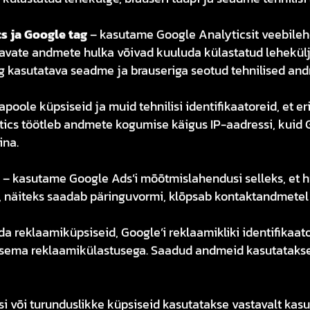
s ja Google tag
– kasutame Google Analyticsit veebilehe 
avate andmete hulka võivad kuuluda külastatud lehekülj
ning kasutatava seadme ja brauseriga seotud tehnilised an
oole küpsiseid ja muid tehnilisi identifikaatoreid, et er
ics töötleb andmete kogumise käigus IP-aadressi, kuid Go
ina.
– kasutame Google Ads’i mõõtmislahendusi selleks, et h
, näiteks saadab päringuvormi, klõpsab kontaktandmetel 
reklaamiküpsiseid, Google’i reklaamikliki identifikaatore
rasema reklaamikülastusega. Saadud andmeid kasutataks
isi või turunduslikke küpsiseid kasutatakse vastavalt kas