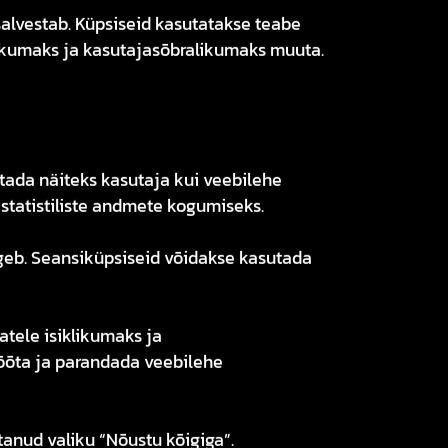
salvestab. Küpsiseid kasutatakse teabe
klikumaks ja kasutajasõbralikumaks muuta.
sutada näiteks kasutaja kui veebilehe
statistiliste andmete kogumiseks.
lgeb. Seansiküpsiseid võidakse kasutada
atele isiklikumaks ja
õõta ja parandada veebilehe
anud valiku “Nõustu kõigiga”.