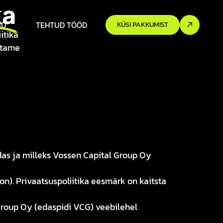
ka
ID
TEHTUD TÖÖD
KÜSI PAKKUMIST
itika
utame
idas ja milleks Vossen Capital Group Oy
n). Privaatsuspoliitika eesmärk on kaitsta
Group Oy (edaspidi VCG) veebilehel