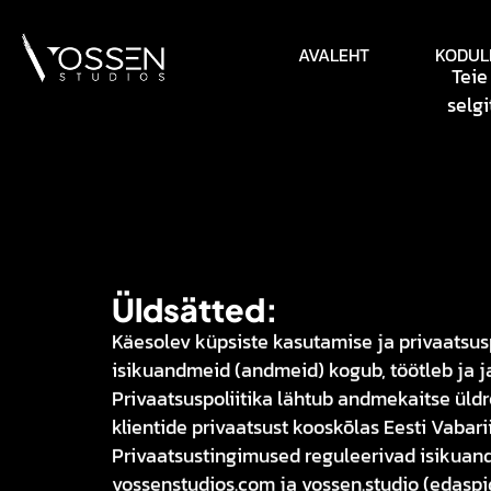
AVALEHT
KODUL
Teie
selg
Üldsätted:
Käesolev küpsiste kasutamise ja privaatsuspo
isikuandmeid (andmeid) kogub, töötleb ja j
Privaatsuspoliitika lähtub andmekaitse üldr
klientide privaatsust kooskõlas Eesti Vabar
Privaatsustingimused reguleerivad isikuand
vossenstudios.com ja vossen.studio (edaspid