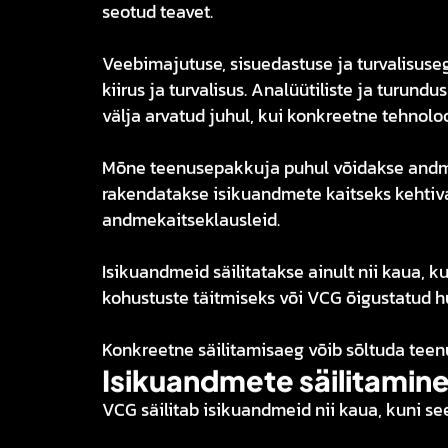
seotud teavet.
Veebimajutuse, sisuedastuse ja turvalisuse
kiirus ja turvalisus. Analüütiliste ja turun
välja arvatud juhul, kui konkreetne tehnolo
Mõne teenusepakkuja puhul võidakse andmei
rakendatakse isikuandmete kaitseks kehtiv
andmekaitseklausleid.
Isikuandmeid säilitatakse ainult nii kaua, 
kohustuste täitmiseks või VCG õigustatud h
Konkreetne säilitamisaeg võib sõltuda teen
Isikuandmete säilitamine
VCG säilitab isikuandmeid nii kaua, kuni se