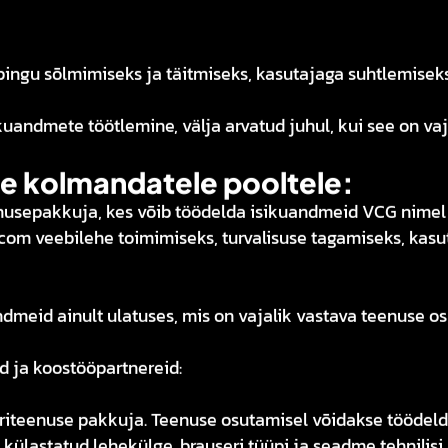
pingu sõlmimiseks ja täitmiseks, kasutajaga suhtlemiseks
kuandmete töötlemine, välja arvatud juhul, kui see on va
e kolmandatele pooltele:
usepakkuja, kes võib töödelda isikuandmeid VCG nimel v
com veebilehe toimimiseks, turvalisuse tagamiseks, kasu
meid ainult ulatuses, mis on vajalik vastava teenuse o
 ja koostööpartnereid:
riteenuse pakkuja. Teenuse osutamisel võidakse töödelda
 külastatud lehekülge, brauseri tüüpi ja seadme tehnilis