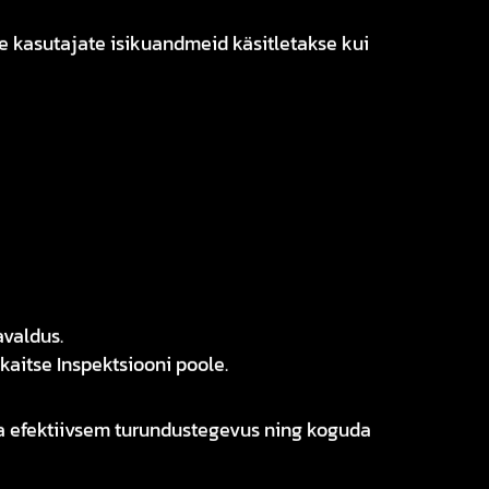
de kasutajate isikuandmeid käsitletakse kui
avaldus.
kaitse Inspektsiooni poole.
a efektiivsem turundustegevus ning koguda