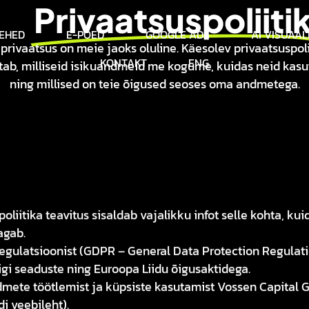
Privaatsuspoliiti
EHED
E-POED
GOOGLE ADS
AI VISUAAL
 privaatsus on meie jaoks oluline. Käesolev privaatsuspoli
KONTAKT
ENG
itab, milliseid isikuandmeid me kogume, kuidas neid kas
ning millised on teie õigused seoses oma andmetega.
liitika teavitus sisaldab vajalikku infot selle kohta, ku
agab.
egulatsioonist (GDPR – General Data Protection Regulatio
iigi seaduste ning Euroopa Liidu õigusaktidega.
mete töötlemist ja küpsiste kasutamist Vossen Capital 
i veebileht).