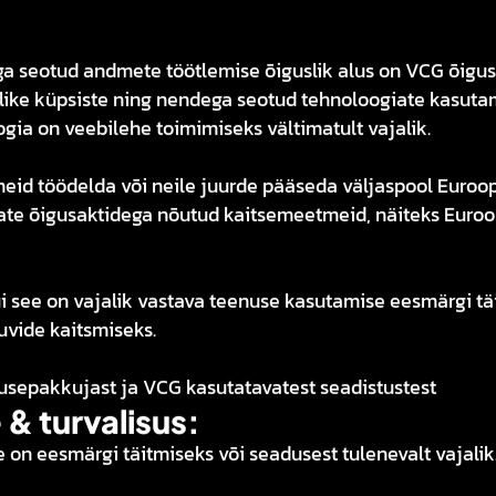
ga seotud andmete töötlemise õiguslik alus on VCG õigus
duslike küpsiste ning nendega seotud tehnoloogiate kasuta
ogia on veebilehe toimimiseks vältimatult vajalik.
d töödelda või neile juurde pääseda väljaspool Euroopa
ate õigusaktidega nõutud kaitsemeetmeid, näiteks Euro
kui see on vajalik vastava teenuse kasutamise eesmärgi tä
uvide kaitsmiseks.
usepakkujast ja VCG kasutatavatest seadistustest
 & turvalisus:
e on eesmärgi täitmiseks või seadusest tulenevalt vajalik